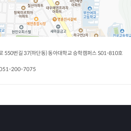
로 550번길 37(하단동) 동아대학교 승학캠퍼스 S01-810호
051-200-7075